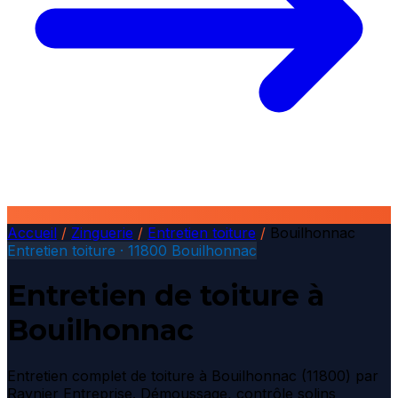
Accueil
/
Zinguerie
/
Entretien toiture
/
Bouilhonnac
Entretien toiture · 11800 Bouilhonnac
Entretien de toiture à
Bouilhonnac
Entretien complet de toiture à Bouilhonnac (11800) par
Raynier Entreprise. Démoussage, contrôle solins