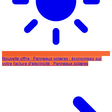
Nouvelle offre
· Panneaux solaires : économisez sur
votre facture d'électricité
· Panneaux solaires