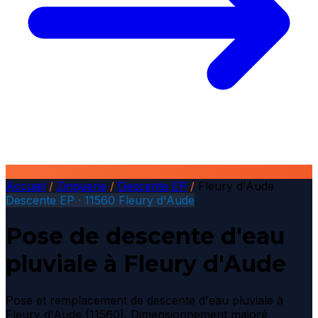
Accueil
/
Zinguerie
/
Descente EP
/
Fleury d'Aude
Descente EP · 11560 Fleury d'Aude
Pose de descente d'eau
pluviale à Fleury d'Aude
Pose et remplacement de descente d'eau pluviale à
Fleury d'Aude (11560). Dimensionnement majoré