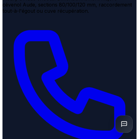
cévenol Aude, sections 80/100/120 mm, raccordement
tout-à-l'égout ou cuve récupération.