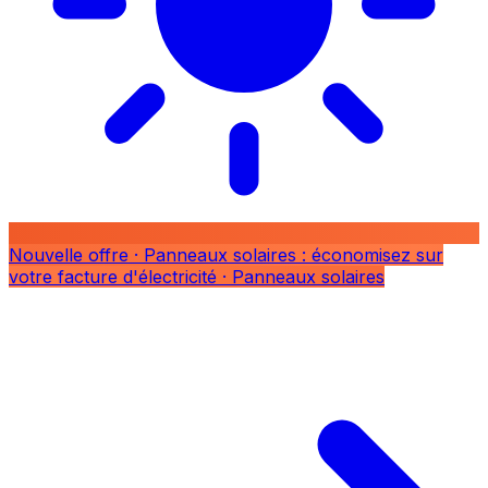
Nouvelle offre
· Panneaux solaires : économisez sur
votre facture d'électricité
· Panneaux solaires