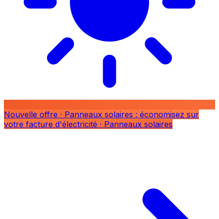
Nouvelle offre
· Panneaux solaires : économisez sur
votre facture d'électricité
· Panneaux solaires