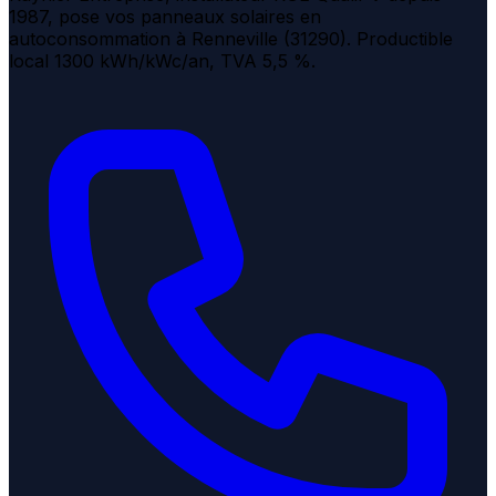
1987, pose vos panneaux solaires en
autoconsommation à Renneville (31290). Productible
local 1300 kWh/kWc/an, TVA 5,5 %.