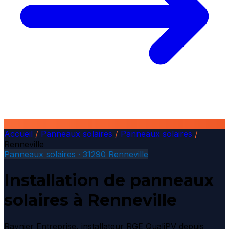
Accueil
/
Panneaux solaires
/
Panneaux solaires
/
Renneville
Panneaux solaires · 31290 Renneville
Installation de panneaux
solaires à Renneville
Raynier Entreprise, installateur RGE QualiPV depuis