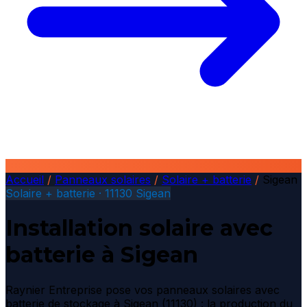
Accueil
/
Panneaux solaires
/
Solaire + batterie
/
Sigean
Solaire + batterie · 11130 Sigean
Installation solaire avec
batterie à Sigean
Raynier Entreprise pose vos panneaux solaires avec
batterie de stockage à Sigean (11130) : la production du