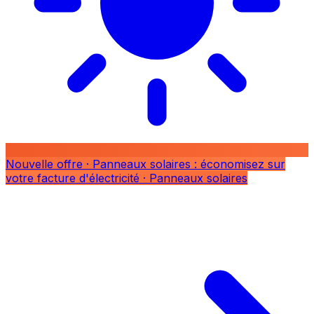
Nouvelle offre
· Panneaux solaires : économisez sur
votre facture d'électricité
· Panneaux solaires