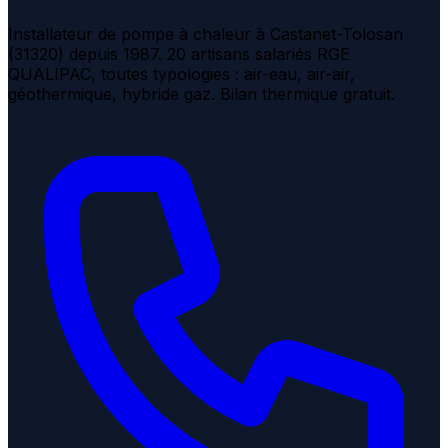
Installateur de pompe à chaleur à Castanet-Tolosan
(31320) depuis 1987. 20 artisans salariés RGE
QUALIPAC, toutes typologies : air-eau, air-air,
géothermique, hybride gaz. Bilan thermique gratuit.