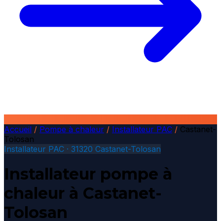
Accueil
/
Pompe à chaleur
/
Installateur PAC
/
Castanet-
Tolosan
Installateur PAC · 31320 Castanet-Tolosan
Installateur pompe à
chaleur à Castanet-
Tolosan