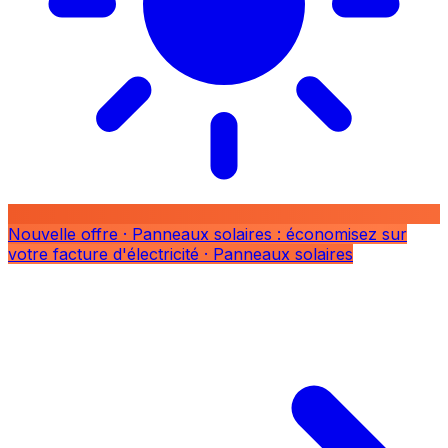
Nouvelle offre
· Panneaux solaires : économisez sur
votre facture d'électricité
· Panneaux solaires