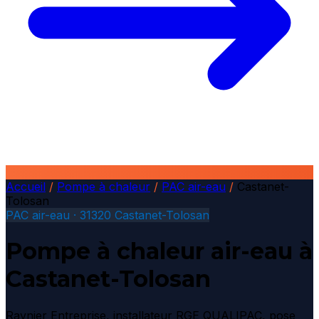
Accueil
/
Pompe à chaleur
/
PAC air-eau
/
Castanet-
Tolosan
PAC air-eau · 31320 Castanet-Tolosan
Pompe à chaleur air-eau à
Castanet-Tolosan
Raynier Entreprise, installateur RGE QUALIPAC, pose