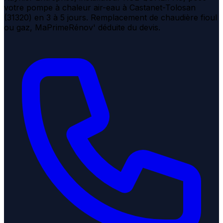
votre pompe à chaleur air-eau à Castanet-Tolosan
(31320) en 3 à 5 jours. Remplacement de chaudière fioul
ou gaz, MaPrimeRénov' déduite du devis.