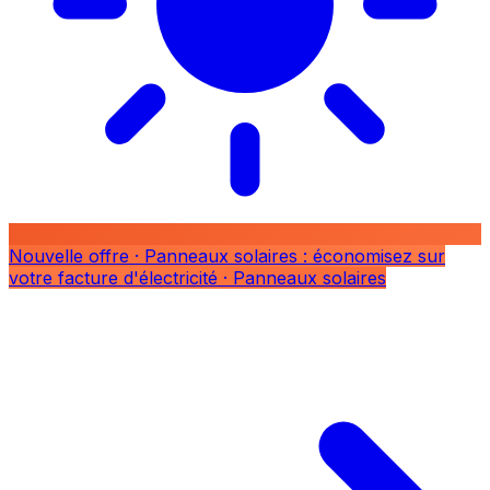
Nouvelle offre
· Panneaux solaires : économisez sur
votre facture d'électricité
· Panneaux solaires