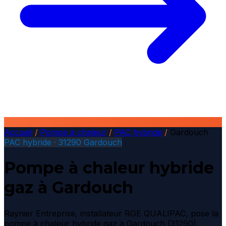
Accueil
/
Pompe à chaleur
/
PAC hybride
/
Gardouch
PAC hybride · 31290 Gardouch
Pompe à chaleur hybride
gaz à Gardouch
Raynier Entreprise, installateur RGE QUALIPAC, pose la
pompe à chaleur hybride gaz à Gardouch (31290).