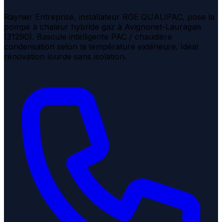
Raynier Entreprise, installateur RGE QUALIPAC, pose la
pompe à chaleur hybride gaz à Avignonet-Lauragais
(31290). Bascule intelligente PAC / chaudière
condensation selon la température extérieure. Idéal
rénovation lourde sans isolation.