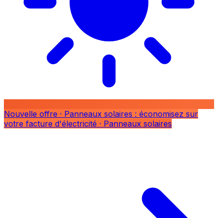
Nouvelle offre
· Panneaux solaires : économisez sur
votre facture d'électricité
· Panneaux solaires