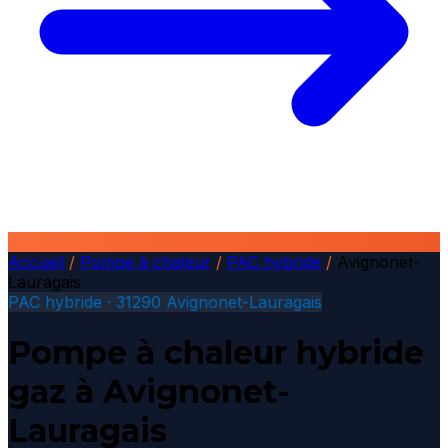
Accueil
/
Pompe à chaleur
/
PAC hybride
/
Avignonet-
Lauragais
PAC hybride · 31290 Avignonet-Lauragais
Pompe à chaleur hybride
gaz à Avignonet-
Lauragais