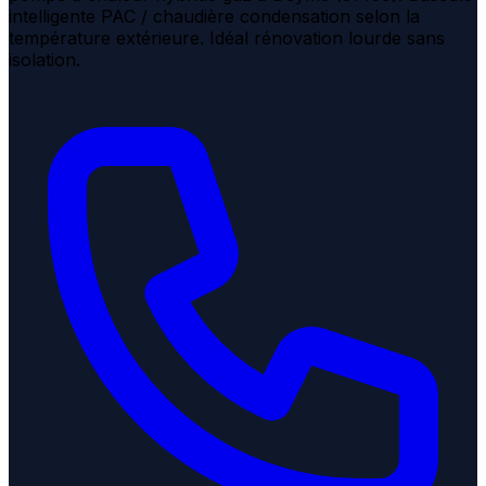
intelligente PAC / chaudière condensation selon la
température extérieure. Idéal rénovation lourde sans
isolation.