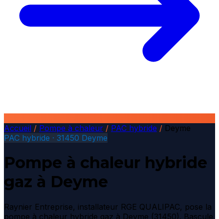
Accueil
/
Pompe à chaleur
/
PAC hybride
/
Deyme
PAC hybride · 31450 Deyme
Pompe à chaleur hybride
gaz à Deyme
Raynier Entreprise, installateur RGE QUALIPAC, pose la
pompe à chaleur hybride gaz à Deyme (31450). Bascule