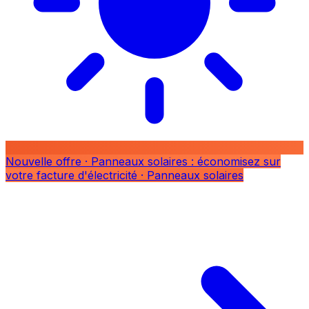
Nouvelle offre
· Panneaux solaires : économisez sur
votre facture d'électricité
· Panneaux solaires