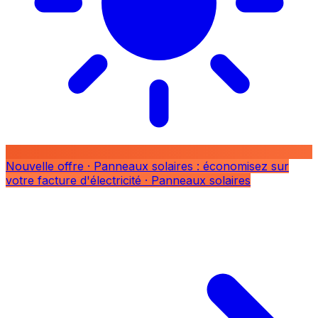
Nouvelle offre
· Panneaux solaires : économisez sur
votre facture d'électricité
· Panneaux solaires