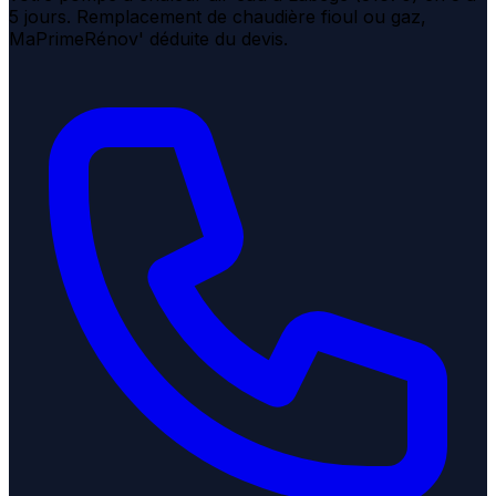
5 jours. Remplacement de chaudière fioul ou gaz,
MaPrimeRénov' déduite du devis.