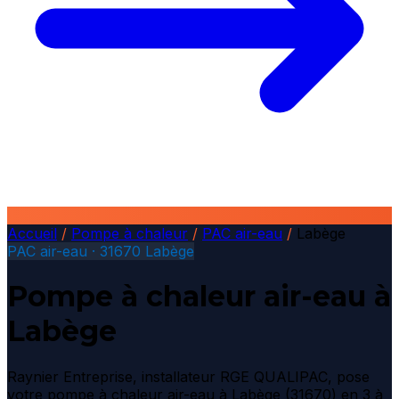
Accueil
/
Pompe à chaleur
/
PAC air-eau
/
Labège
PAC air-eau · 31670 Labège
Pompe à chaleur air-eau à
Labège
Raynier Entreprise, installateur RGE QUALIPAC, pose
votre pompe à chaleur air-eau à Labège (31670) en 3 à