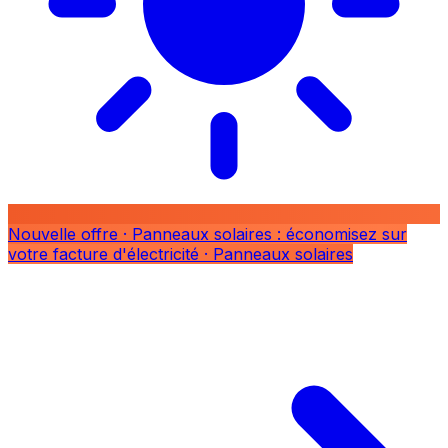
Nouvelle offre
· Panneaux solaires : économisez sur
votre facture d'électricité
· Panneaux solaires