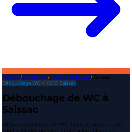
Accueil
/
Plomberie
/
Débouchage WC
/
Saissac
Débouchage WC • 11310 Saissac
Débouchage de WC à
Saissac
WC bouché à Saissac (11310) ? Intervention sous 24h.
Furet électrique ou hydrocurage selon l'obstruction.