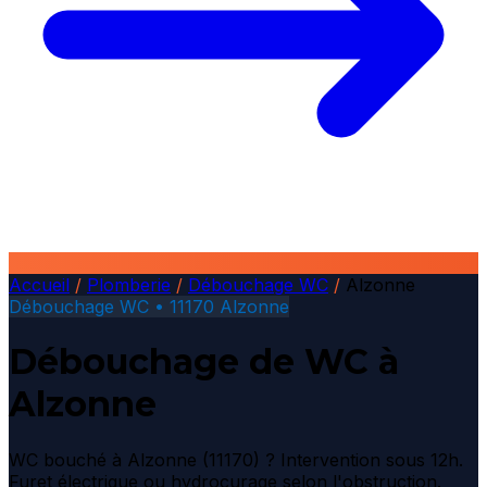
Accueil
/
Plomberie
/
Débouchage WC
/
Alzonne
Débouchage WC • 11170 Alzonne
Débouchage de WC à
Alzonne
WC bouché à Alzonne (11170) ? Intervention sous 12h.
Furet électrique ou hydrocurage selon l'obstruction.