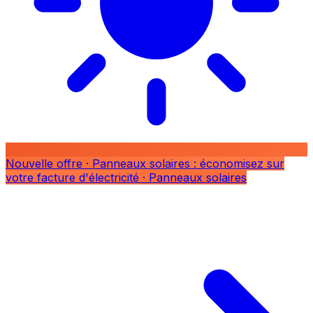
Nouvelle offre
· Panneaux solaires : économisez sur
votre facture d'électricité
· Panneaux solaires