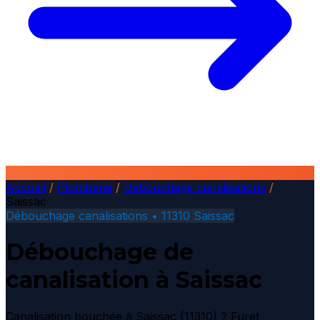
Accueil
/
Plomberie
/
Débouchage canalisations
/
Saissac
Débouchage canalisations • 11310 Saissac
Débouchage de
canalisation à Saissac
Canalisation bouchée à Saissac (11310) ? Furet