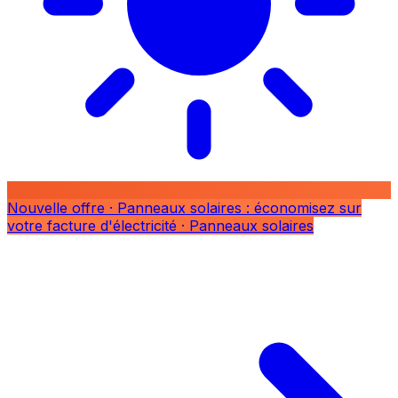
Nouvelle offre
· Panneaux solaires : économisez sur
votre facture d'électricité
· Panneaux solaires