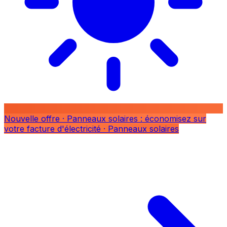
Nouvelle offre
· Panneaux solaires : économisez sur
votre facture d'électricité
· Panneaux solaires