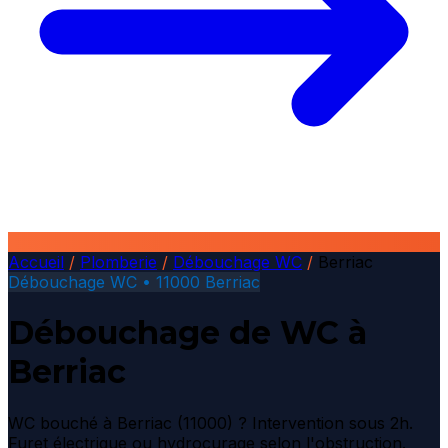
Accueil
/
Plomberie
/
Débouchage WC
/
Berriac
Débouchage WC • 11000 Berriac
Débouchage de WC à
Berriac
WC bouché à Berriac (11000) ? Intervention sous 2h.
Furet électrique ou hydrocurage selon l'obstruction.