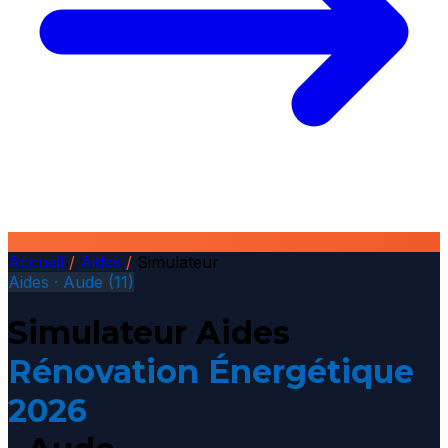
Accueil
/
Aides
/
Simulateur
Aides · Aude (11)
Simulateur Aides
Rénovation Énergétique
2026