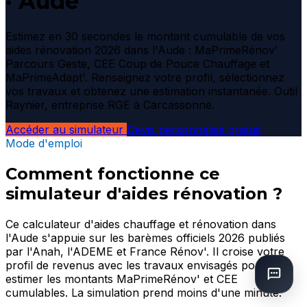
· Aude
Estimez en 30 secondes le montant cumulable de vos
aides rénovation 2026 dans l'Aude : MaPrimeRénov'
Parcours Geste, CEE Coup de Pouce Chauffage et
MaPrimeAdapt'. Renseignez votre profil, sélectionnez
vos travaux et obtenez une estimation instantanée. Outil
Raynier, entreprise RGE à Carcassonne.
Accéder au simulateur
Devis personnalisé gratuit
Mode d'emploi
Comment fonctionne ce
simulateur d'aides rénovation ?
Ce calculateur d'aides chauffage et rénovation dans
l'Aude s'appuie sur les barèmes officiels 2026 publiés
par l'Anah, l'ADEME et France Rénov'. Il croise votre
profil de revenus avec les travaux envisagés pour
estimer les montants MaPrimeRénov' et CEE
cumulables. La simulation prend moins d'une minute.