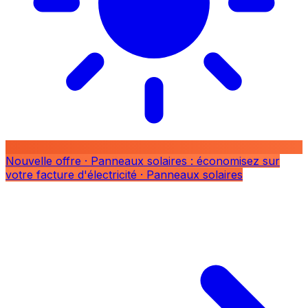
Nouvelle offre
· Panneaux solaires : économisez sur
votre facture d'électricité
· Panneaux solaires