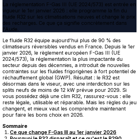
La réglementation F-Gas III (UE 2024/573) est entrée en
vigueur le 1er janvier 2026 : elle programme la fin du
fluide R32 sur les climatisations neuves et change le prix
des recharges. Ce que ça signifie concrètement dans
l'Aude.
Le fluide R32 équipe aujourd'hui plus de 90 % des
climatiseurs réversibles vendus en France. Depuis le 1er
janvier 2026, le règlement européen F-Gas III (UE
2024/573), la réglementation la plus impactante du
secteur depuis des décennies, a introduit de nouvelles
contraintes sur les fluides frigorigènes à fort potentiel de
réchauffement global (GWP). Résultat : le R32 est
désormais dans le viseur, avec une interdiction sur les
splits neufs de moins de 12 kW prévue pour 2029. Si
vous possédez déjà une clim R32, rassurez-vous : elle
reste légale, utilisable et réparable. Mais les règles du jeu
changent, et mieux vaut les comprendre maintenant
pour faire les bons choix en 2026.
Sommaire
Ce que change F-Gas III au 1er janvier 2026
Pourquoi le R32 disparaît et ce qu'est le R290