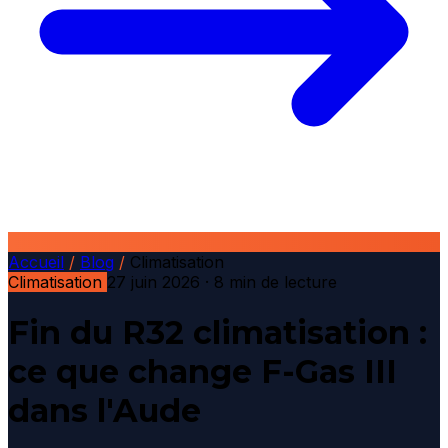
Accueil
/
Blog
/
Climatisation
Climatisation
27 juin 2026
· 8 min de lecture
Fin du R32 climatisation :
ce que change F-Gas III
dans l'Aude