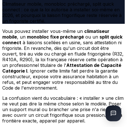
Climatiseur mobile, monobloc préchargé, split quick
connect : ce que la loi autorise à installer soi-même en
2026, et pourquoi la liaison frigorifique reste réservée à
un frigoriste certifié.
Vous pouvez installer vous-même un
climatiseur
mobile
, un
monobloc fixe préchargé
ou un
split quick
connect
à liaisons scellées en usine, sans attestation ni
frigoriste. En revanche, dès qu'un circuit doit être
ouvert, tiré au vide ou chargé en fluide frigorigène (R32,
R410A, R290), la loi française réserve cette opération à
un professionnel titulaire de l'
Attestation de Capacité
Catégorie I
. Ignorer cette limite fait perdre la garantie
constructeur, expose votre assurance habitation à un
refus, et peut engager votre responsabilité au titre du
Code de l'environnement.
La confusion vient du vocabulaire : « installer » une clim
ne veut pas dire la même chose selon le modèle. Poser
un support mural ou brancher une prise n'a rien à voir
avec ouvrir un circuit frigorifique sous pression. Voici la
frontière exacte, appareil par appareil.