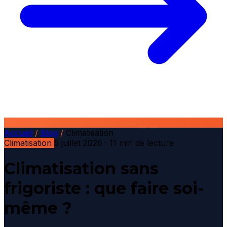
Accueil
/
Blog
/
Climatisation
Climatisation
5 juillet 2026
· 11 min de lecture
Climatisation sans
frigoriste : que faire soi-
même ?