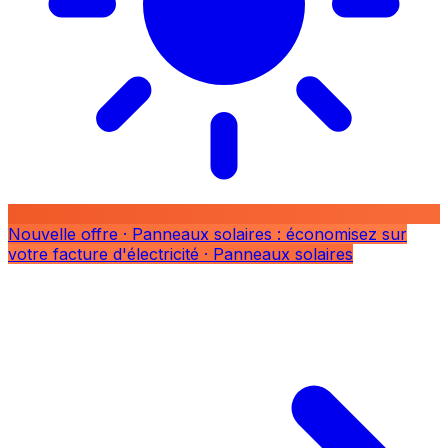
Nouvelle offre
· Panneaux solaires : économisez sur
votre facture d'électricité
· Panneaux solaires