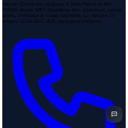
Raynier Entreprise, zingueur à Saint-Pierre-la-Mer
(11560) depuis 1987. Gouttières zinc, aluminium, cuivre,
solins, chéneaux et noues façonnés sur mesure. 20
artisans QUALIBAT RGE, sans sous-traitance.