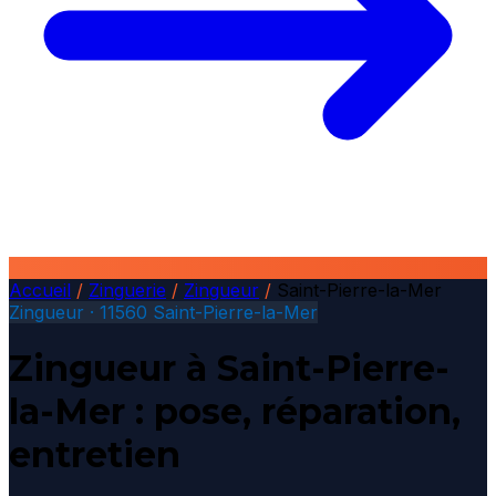
Accueil
/
Zinguerie
/
Zingueur
/
Saint-Pierre-la-Mer
Zingueur · 11560 Saint-Pierre-la-Mer
Zingueur à Saint-Pierre-
la-Mer : pose, réparation,
entretien