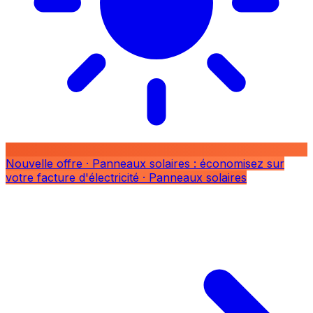
Nouvelle offre
· Panneaux solaires : économisez sur
votre facture d'électricité
· Panneaux solaires