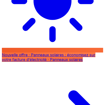
Nouvelle offre
· Panneaux solaires : économisez sur
votre facture d'électricité
· Panneaux solaires