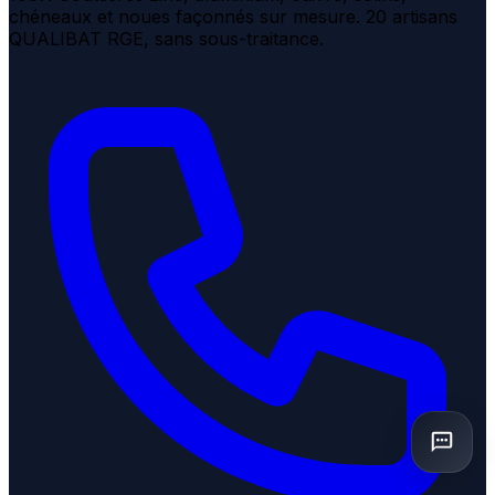
chéneaux et noues façonnés sur mesure. 20 artisans
QUALIBAT RGE, sans sous-traitance.