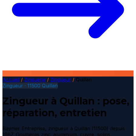
Accueil
/
Zinguerie
/
Zingueur
/
Quillan
Zingueur · 11500 Quillan
Zingueur à Quillan : pose,
réparation, entretien
Raynier Entreprise, zingueur à Quillan (11500) depuis
1987. Gouttières zinc, aluminium, cuivre, solins,