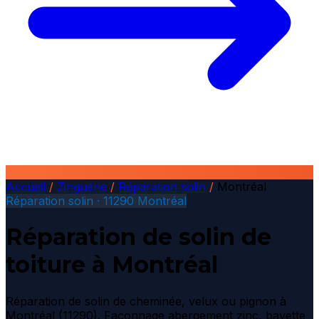
Accueil
/
Zinguerie
/
Réparation solin
/
Montréal
Réparation solin · 11290 Montréal
Réparation de solin de
toiture à Montréal
Réparation de solin de cheminée, velux ou pignon à
Montréal (11290). Façonnage abergement zinc, bavette