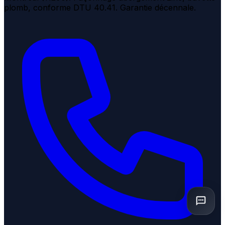
plomb, conforme DTU 40.41. Garantie décennale.