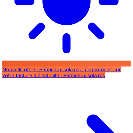
Nouvelle offre
· Panneaux solaires : économisez sur
votre facture d'électricité
· Panneaux solaires