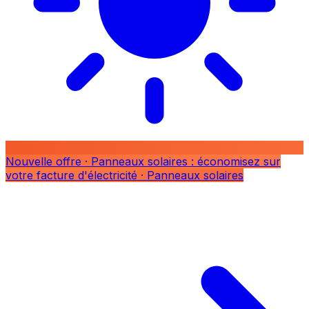
Nouvelle offre
· Panneaux solaires : économisez sur
votre facture d'électricité
· Panneaux solaires