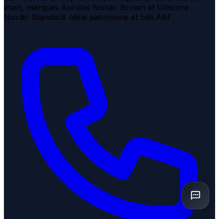
étain, marques Aurubis Nordic Brown et Umicore
Nordic Standard. Idéal patrimoine et bâti ABF.