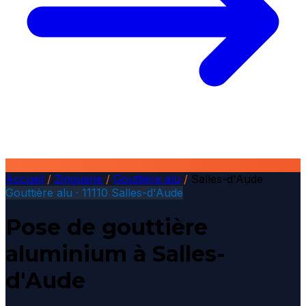
Accueil
/
Zinguerie
/
Gouttière alu
/
Salles-d'Aude
Gouttière alu · 11110 Salles-d'Aude
Pose de gouttière
aluminium à Salles-
d'Aude