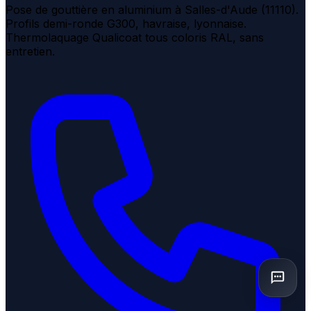
Pose de gouttière en aluminium à Salles-d'Aude (11110).
Profils demi-ronde G300, havraise, lyonnaise.
Thermolaquage Qualicoat tous coloris RAL, sans
entretien.