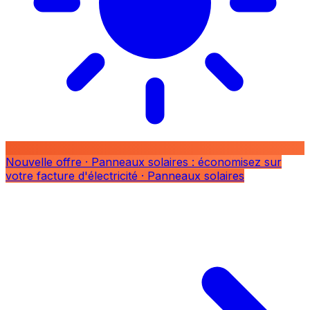
Nouvelle offre
· Panneaux solaires : économisez sur
votre facture d'électricité
· Panneaux solaires