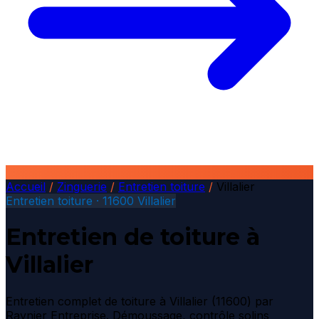
Accueil
/
Zinguerie
/
Entretien toiture
/
Villalier
Entretien toiture · 11600 Villalier
Entretien de toiture à
Villalier
Entretien complet de toiture à Villalier (11600) par
Raynier Entreprise. Démoussage, contrôle solins