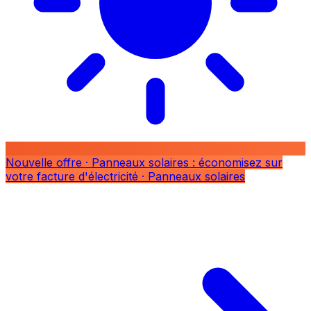
Nouvelle offre
· Panneaux solaires : économisez sur
votre facture d'électricité
· Panneaux solaires