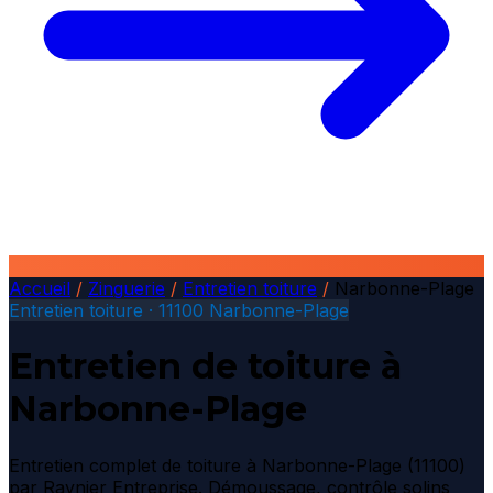
Accueil
/
Zinguerie
/
Entretien toiture
/
Narbonne-Plage
Entretien toiture · 11100 Narbonne-Plage
Entretien de toiture à
Narbonne-Plage
Entretien complet de toiture à Narbonne-Plage (11100)
par Raynier Entreprise. Démoussage, contrôle solins