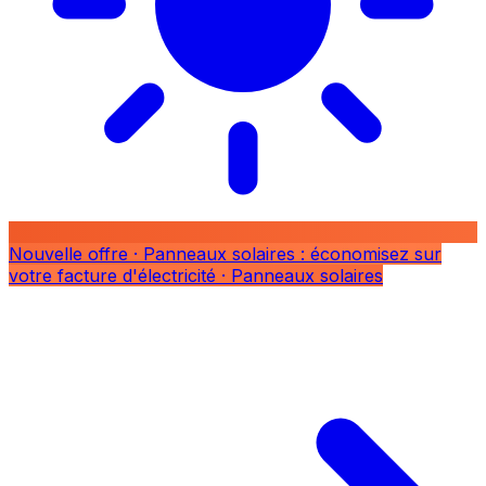
Nouvelle offre
· Panneaux solaires : économisez sur
votre facture d'électricité
· Panneaux solaires