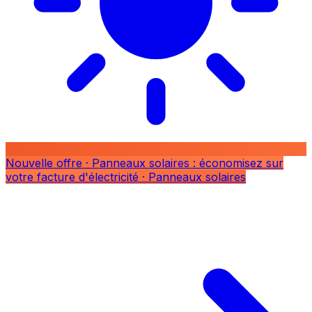
Nouvelle offre
· Panneaux solaires : économisez sur
votre facture d'électricité
· Panneaux solaires