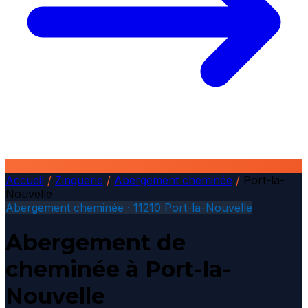
Accueil
/
Zinguerie
/
Abergement cheminée
/
Port-la-
Nouvelle
Abergement cheminée · 11210 Port-la-Nouvelle
Abergement de
cheminée à Port-la-
Nouvelle