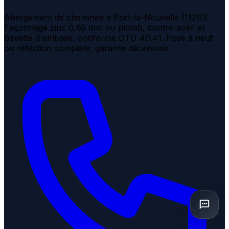
Abergement de cheminée à Port-la-Nouvelle (11210).
Façonnage zinc 0,65 mm ou plomb, contre-solin et
bavette d'embase, conforme DTU 40.41. Pose à neuf
ou réfection complète, garantie décennale.