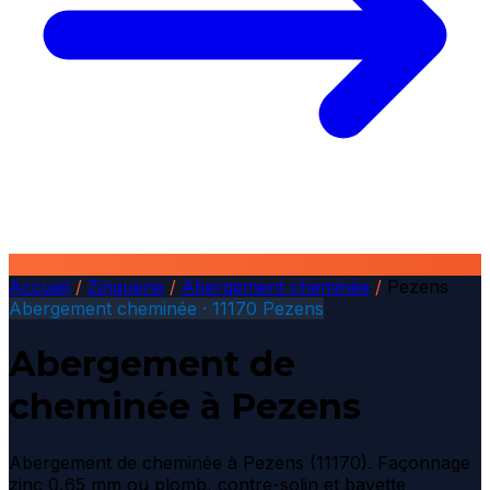
Accueil
/
Zinguerie
/
Abergement cheminée
/
Pezens
Abergement cheminée · 11170 Pezens
Abergement de
cheminée à Pezens
Abergement de cheminée à Pezens (11170). Façonnage
zinc 0,65 mm ou plomb, contre-solin et bavette