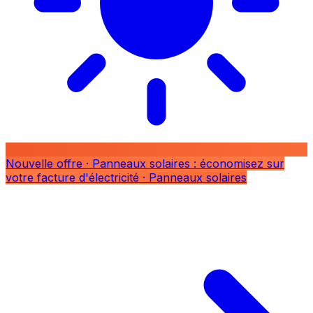
Nouvelle offre
· Panneaux solaires : économisez sur
votre facture d'électricité
· Panneaux solaires