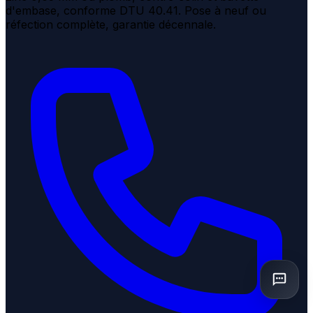
d'embase, conforme DTU 40.41. Pose à neuf ou
réfection complète, garantie décennale.