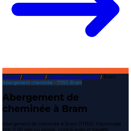
Accueil
/
Zinguerie
/
Abergement cheminée
/
Bram
Abergement cheminée · 11150 Bram
Abergement de
cheminée à Bram
Abergement de cheminée à Bram (11150). Façonnage
zinc 0,65 mm ou plomb, contre-solin et bavette