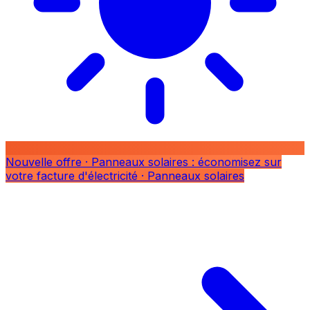
Nouvelle offre
· Panneaux solaires : économisez sur
votre facture d'électricité
· Panneaux solaires