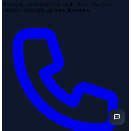
d'embase, conforme DTU 40.41. Pose à neuf ou
réfection complète, garantie décennale.