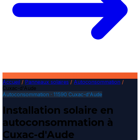
Accueil
/
Panneaux solaires
/
Autoconsommation
/
Cuxac-d'Aude
Autoconsommation · 11590 Cuxac-d'Aude
Installation solaire en
autoconsommation à
Cuxac-d'Aude