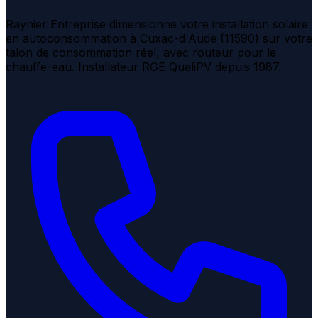
Raynier Entreprise dimensionne votre installation solaire
en autoconsommation à Cuxac-d'Aude (11590) sur votre
talon de consommation réel, avec routeur pour le
chauffe-eau. Installateur RGE QualiPV depuis 1987.