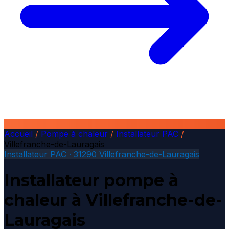
Accueil
/
Pompe à chaleur
/
Installateur PAC
/
Villefranche-de-Lauragais
Installateur PAC · 31290 Villefranche-de-Lauragais
Installateur pompe à
chaleur à Villefranche-de-
Lauragais