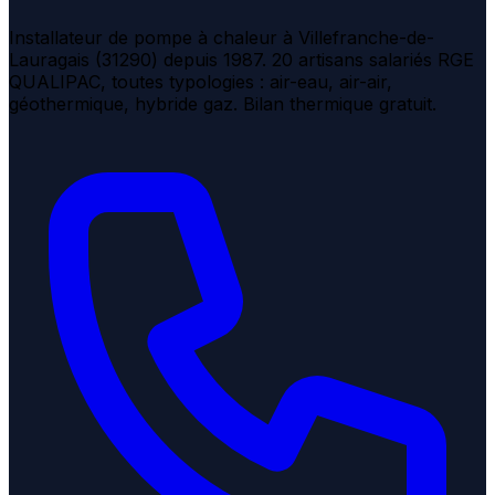
Installateur de pompe à chaleur à Villefranche-de-
Lauragais (31290) depuis 1987. 20 artisans salariés RGE
QUALIPAC, toutes typologies : air-eau, air-air,
géothermique, hybride gaz. Bilan thermique gratuit.