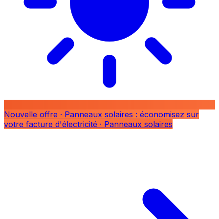
Nouvelle offre
· Panneaux solaires : économisez sur
votre facture d'électricité
· Panneaux solaires