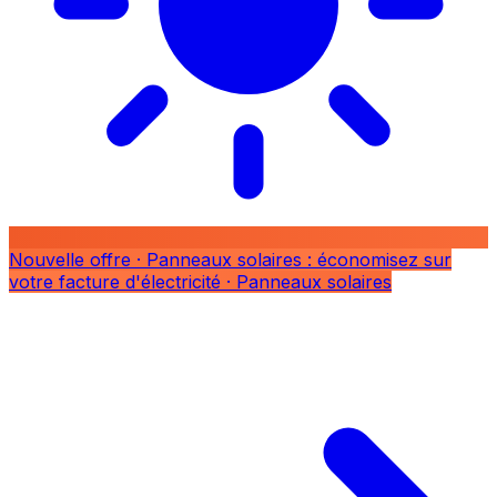
Nouvelle offre
· Panneaux solaires : économisez sur
votre facture d'électricité
· Panneaux solaires