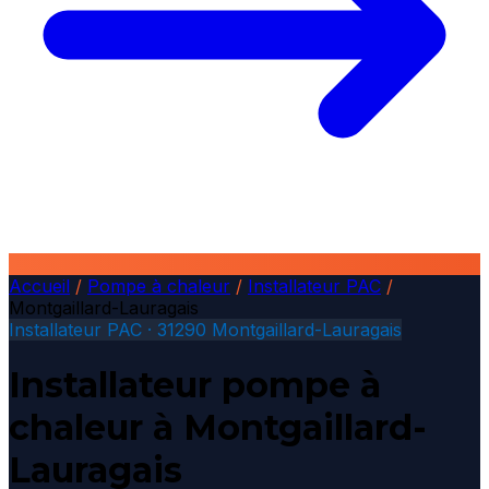
Accueil
/
Pompe à chaleur
/
Installateur PAC
/
Montgaillard-Lauragais
Installateur PAC · 31290 Montgaillard-Lauragais
Installateur pompe à
chaleur à Montgaillard-
Lauragais