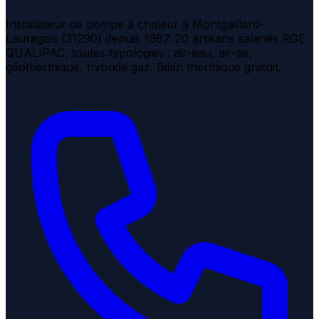
Installateur de pompe à chaleur à Montgaillard-
Lauragais (31290) depuis 1987. 20 artisans salariés RGE
QUALIPAC, toutes typologies : air-eau, air-air,
géothermique, hybride gaz. Bilan thermique gratuit.