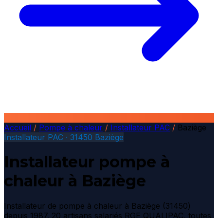
Accueil
/
Pompe à chaleur
/
Installateur PAC
/
Baziège
Installateur PAC · 31450 Baziège
Installateur pompe à
chaleur à Baziège
Installateur de pompe à chaleur à Baziège (31450)
depuis 1987. 20 artisans salariés RGE QUALIPAC, toutes