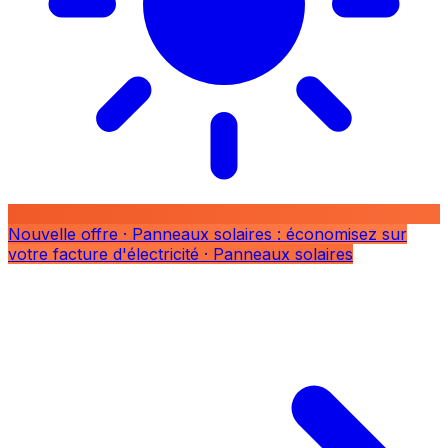
Nouvelle offre
· Panneaux solaires : économisez sur
votre facture d'électricité
· Panneaux solaires