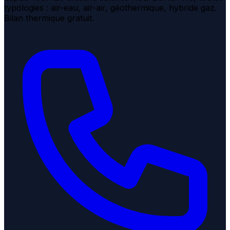
typologies : air-eau, air-air, géothermique, hybride gaz.
Bilan thermique gratuit.