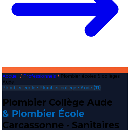
Accueil
/
Professionnels
/
Plombier écoles & collèges
Aude
Plombier école · Plombier collège · Aude (11)
Plombier Collège Aude
& Plombier École
Carcassonne · Sanitaires