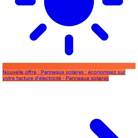
Nouvelle offre
· Panneaux solaires : économisez sur
votre facture d'électricité
· Panneaux solaires