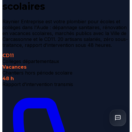
scolaires
Raynier Entreprise est votre plombier pour écoles et
collèges dans l'Aude : dépannage sanitaires, rénovation
en vacances scolaires, marchés publics avec la Ville de
Carcassonne et le CD11. 20 artisans salariés, zéro sous-
traitance, rapport d'intervention sous 48 heures.
CD11
Collèges départementaux
Vacances
Chantiers hors période scolaire
48 h
Rapport d'intervention transmis