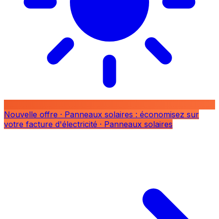
Nouvelle offre
· Panneaux solaires : économisez sur
votre facture d'électricité
· Panneaux solaires