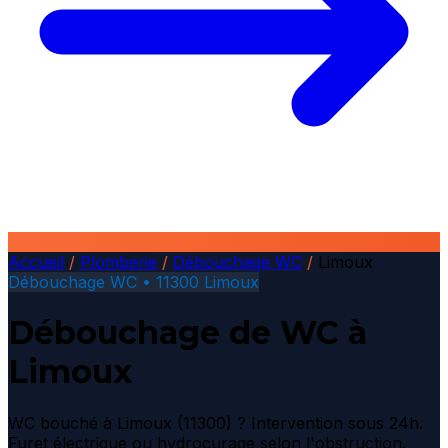
Accueil
/
Plomberie
/
Débouchage WC
/
Limoux
Débouchage WC • 11300 Limoux
Débouchage de WC à
Limoux
WC bouché à Limoux (11300) ? Intervention sous 24h.
Furet électrique ou hydrocurage selon l'obstruction.