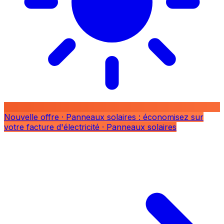
Nouvelle offre
· Panneaux solaires : économisez sur
votre facture d'électricité
· Panneaux solaires