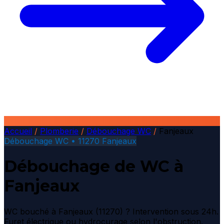
Accueil
/
Plomberie
/
Débouchage WC
/
Fanjeaux
Débouchage WC • 11270 Fanjeaux
Débouchage de WC à
Fanjeaux
WC bouché à Fanjeaux (11270) ? Intervention sous 24h.
Furet électrique ou hydrocurage selon l'obstruction.