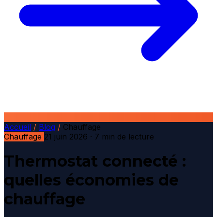
Accueil
/
Blog
/
Chauffage
Chauffage
21 juin 2026
· 7 min de lecture
Thermostat connecté :
quelles économies de
chauffage