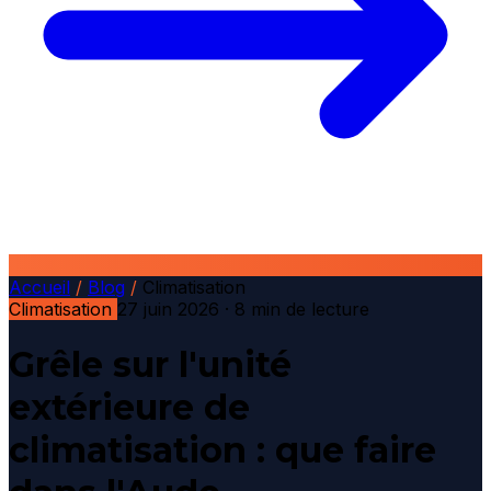
Accueil
/
Blog
/
Climatisation
Climatisation
27 juin 2026
· 8 min de lecture
Grêle sur l'unité
extérieure de
climatisation : que faire