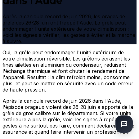
dans l'Aude
Après la canicule record de juin 2026, les orages de
grêle des 26-28 juin ont frappé l'Aude. La grêle peut
endommager l'unité extérieure de votre climatisation :
voici les signes à vérifier, les gestes à éviter et la marche
à suivre.
Oui, la grêle peut endommager l'unité extérieure de
votre climatisation réversible. Les grêlons écrasent les
fines ailettes en aluminium du condenseur, réduisent
l'échange thermique et font chuter le rendement de
l'appareil. Résultat : la clim refroidit moins, consomme
plus, et peut se mettre en sécurité avec un code erreur
de haute pression.
Après la canicule record de juin 2026 dans l'Aude,
l'épisode orageux violent des 26-28 juin a apporté de la
grêle de gros calibre sur le département. Si votre unité
extérieure a pris la grêle, voici les signes à repérer, les
gestes à ne surtout pas faire, comment déclarer à votre
assurance et quand faire intervenir un professionnel.