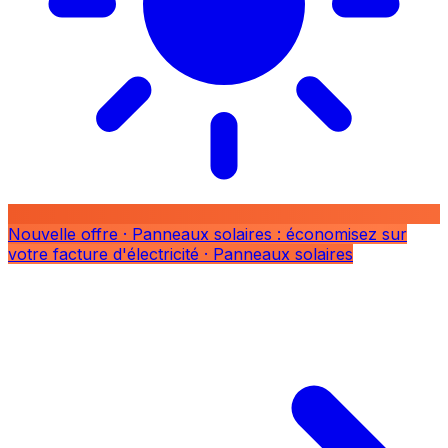
Nouvelle offre
· Panneaux solaires : économisez sur
votre facture d'électricité
· Panneaux solaires