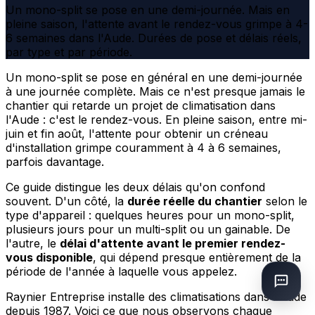
Un mono-split se pose en une demi-journée. Mais en
pleine saison, l'attente avant le rendez-vous grimpe à 4-
6 semaines dans l'Aude. Durées de pose et délais réels,
par type et par période.
Un mono-split se pose en général en une demi-journée
à une journée complète. Mais ce n'est presque jamais le
chantier qui retarde un projet de climatisation dans
l'Aude : c'est le rendez-vous. En pleine saison, entre mi-
juin et fin août, l'attente pour obtenir un créneau
d'installation grimpe couramment à 4 à 6 semaines,
parfois davantage.
Ce guide distingue les deux délais qu'on confond
souvent. D'un côté, la
durée réelle du chantier
selon le
type d'appareil : quelques heures pour un mono-split,
plusieurs jours pour un multi-split ou un gainable. De
l'autre, le
délai d'attente avant le premier rendez-
vous disponible
, qui dépend presque entièrement de la
période de l'année à laquelle vous appelez.
Raynier Entreprise installe des climatisations dans l'Aude
depuis 1987. Voici ce que nous observons chaque