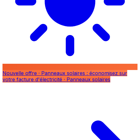
Nouvelle offre
· Panneaux solaires : économisez sur
votre facture d'électricité
· Panneaux solaires