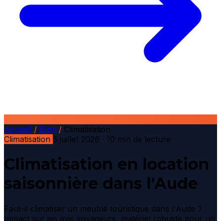
Accueil
/
Blog
/
Climatisation
Climatisation
5 juillet 2026
· 10 min de lecture
Climatisation en location
saisonnière dans l'Aude
Faut-il climatiser un meublé touristique dans l'Aude ?
Impact sur les avis voyageurs, matériel robuste pour un