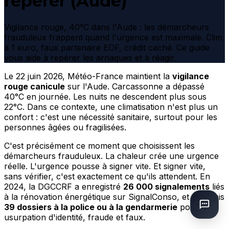
repérer (Aude)
Vigilance rouge, 40°C dans l'Aude : les démarcheurs
frauduleux frappent quand l'urgence est maximale. Clim
à 1 euro, faux partenaire EDF, crédit caché. Ce guide
vous aide à repérer les arnaques et à réagir.
Le 22 juin 2026, Météo-France maintient la
vigilance
rouge canicule
sur l'Aude. Carcassonne a dépassé
40°C en journée. Les nuits ne descendent plus sous
22°C. Dans ce contexte, une climatisation n'est plus un
confort : c'est une nécessité sanitaire, surtout pour les
personnes âgées ou fragilisées.
C'est précisément ce moment que choisissent les
démarcheurs frauduleux. La chaleur crée une urgence
réelle. L'urgence pousse à signer vite. Et signer vite,
sans vérifier, c'est exactement ce qu'ils attendent. En
2024, la DGCCRF a enregistré
26 000 signalements
liés
à la rénovation énergétique sur SignalConso, et transmis
39 dossiers à la police ou à la gendarmerie
pour
usurpation d'identité, fraude et faux.