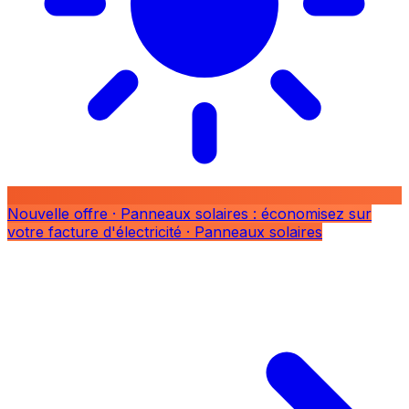
Nouvelle offre
· Panneaux solaires : économisez sur
votre facture d'électricité
· Panneaux solaires