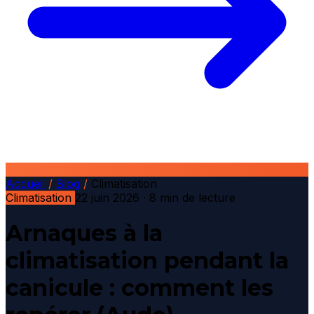
Accueil
/
Blog
/
Climatisation
Climatisation
22 juin 2026
· 8 min de lecture
Arnaques à la
climatisation pendant la
canicule : comment les