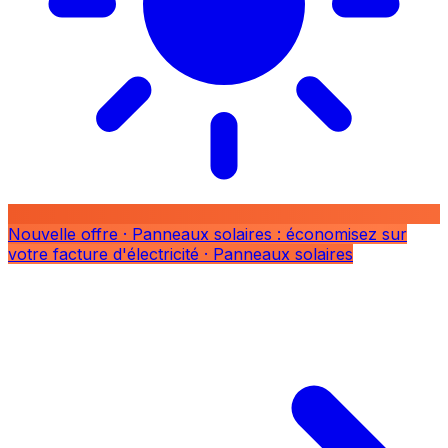
Nouvelle offre
· Panneaux solaires : économisez sur
votre facture d'électricité
· Panneaux solaires