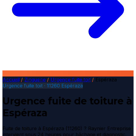
Accueil
/
Zinguerie
/
Urgence fuite toit
/
Espéraza
Urgence fuite toit · 11260 Espéraza
Urgence fuite de toiture à
Espéraza
Fuite de toiture à Espéraza (11260) ? Raynier Entreprise
intervient sous 24 heures pour bâchage et diagnostic.