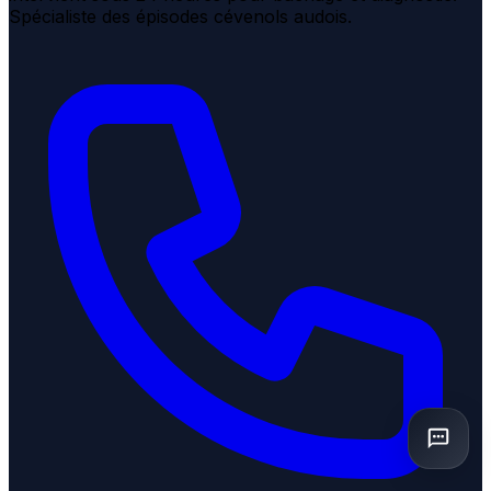
Spécialiste des épisodes cévenols audois.