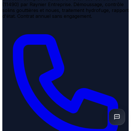
(11490) par Raynier Entreprise. Démoussage, contrôle
solins gouttières et noues, traitement hydrofuge, rapport
d'état. Contrat annuel sans engagement.