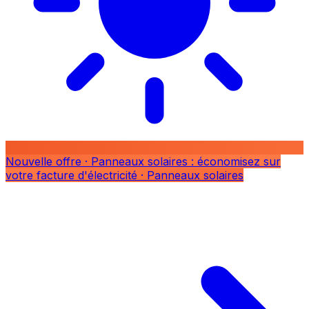
Nouvelle offre
· Panneaux solaires : économisez sur
votre facture d'électricité
· Panneaux solaires