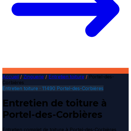
Accueil
/
Zinguerie
/
Entretien toiture
/
Portel-des-
Corbières
Entretien toiture · 11490 Portel-des-Corbières
Entretien de toiture à
Portel-des-Corbières
Entretien complet de toiture à Portel-des-Corbières