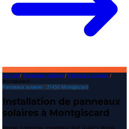
Accueil
/
Panneaux solaires
/
Panneaux solaires
/
Montgiscard
Panneaux solaires · 31450 Montgiscard
Installation de panneaux
solaires à Montgiscard
Raynier Entreprise, installateur RGE QualiPV depuis