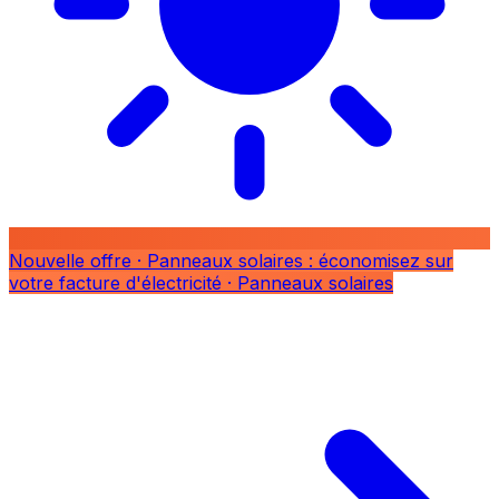
Nouvelle offre
· Panneaux solaires : économisez sur
votre facture d'électricité
· Panneaux solaires