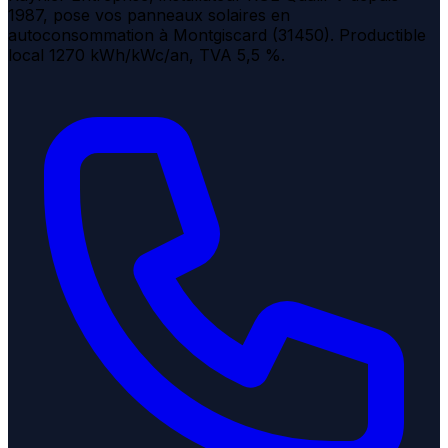
1987, pose vos panneaux solaires en
autoconsommation à Montgiscard (31450). Productible
local 1270 kWh/kWc/an, TVA 5,5 %.