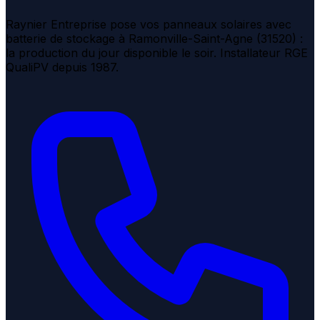
Raynier Entreprise pose vos panneaux solaires avec
batterie de stockage à Ramonville-Saint-Agne (31520) :
la production du jour disponible le soir. Installateur RGE
QualiPV depuis 1987.