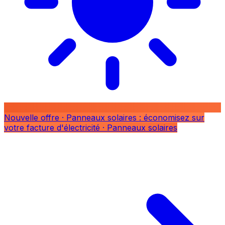
Nouvelle offre
· Panneaux solaires : économisez sur
votre facture d'électricité
· Panneaux solaires