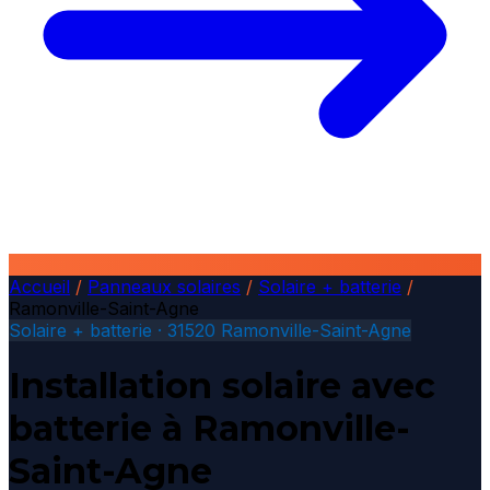
Accueil
/
Panneaux solaires
/
Solaire + batterie
/
Ramonville-Saint-Agne
Solaire + batterie · 31520 Ramonville-Saint-Agne
Installation solaire avec
batterie à Ramonville-
Saint-Agne