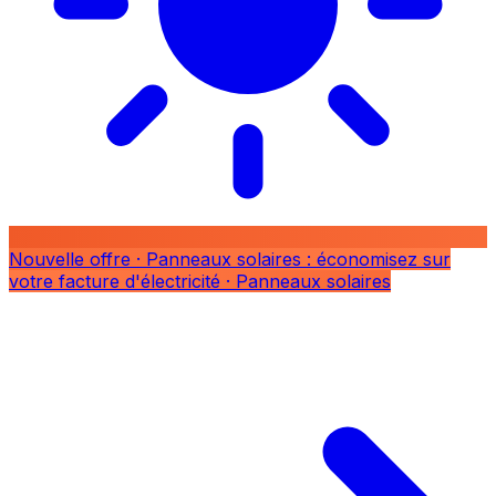
Nouvelle offre
· Panneaux solaires : économisez sur
votre facture d'électricité
· Panneaux solaires