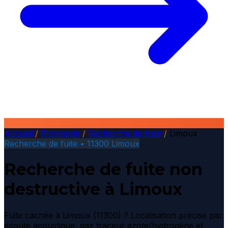
Accueil
/
Plomberie
/
Recherche de fuite
/
Limoux
Recherche de fuite • 11300 Limoux
Recherche de fuite non
destructive à Limoux
Fuite cachée à Limoux (11300) ? Localisation précise par
écoute acoustique, gaz traceur azote/hydrogène et