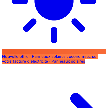
Nouvelle offre
· Panneaux solaires : économisez sur
votre facture d'électricité
· Panneaux solaires