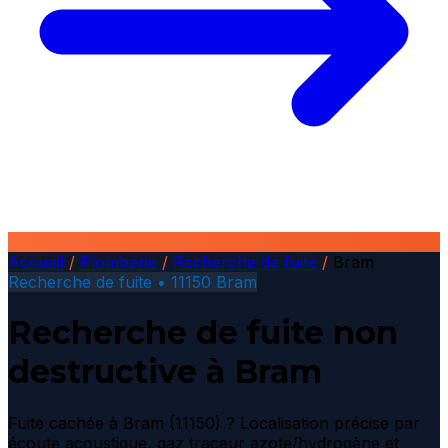
Accueil
/
Plomberie
/
Recherche de fuite
/
Bram
Recherche de fuite • 11150 Bram
Recherche de fuite non
destructive à Bram
Fuite cachée à Bram (11150) ? Localisation précise par
écoute acoustique, gaz traceur azote/hydrogène et