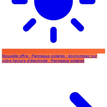
Nouvelle offre
· Panneaux solaires : économisez sur
votre facture d'électricité
· Panneaux solaires