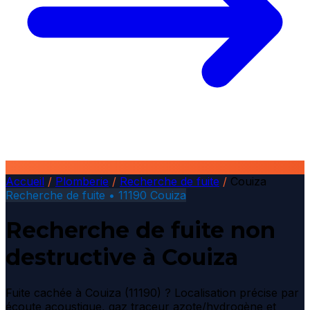
Accueil
/
Plomberie
/
Recherche de fuite
/
Couiza
Recherche de fuite • 11190 Couiza
Recherche de fuite non
destructive à Couiza
Fuite cachée à Couiza (11190) ? Localisation précise par
écoute acoustique, gaz traceur azote/hydrogène et