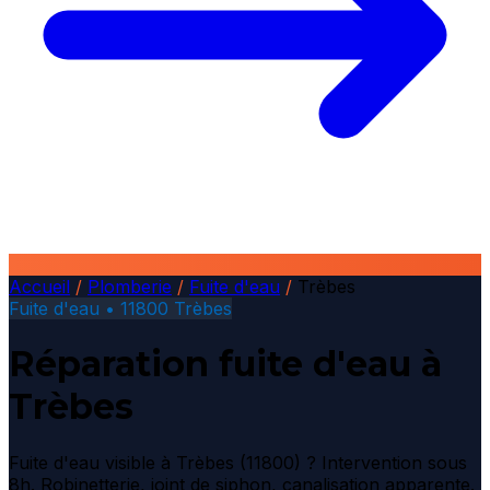
Accueil
/
Plomberie
/
Fuite d'eau
/
Trèbes
Fuite d'eau • 11800 Trèbes
Réparation fuite d'eau à
Trèbes
Fuite d'eau visible à Trèbes (11800) ? Intervention sous
8h. Robinetterie, joint de siphon, canalisation apparente.