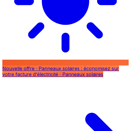
Nouvelle offre
· Panneaux solaires : économisez sur
votre facture d'électricité
· Panneaux solaires