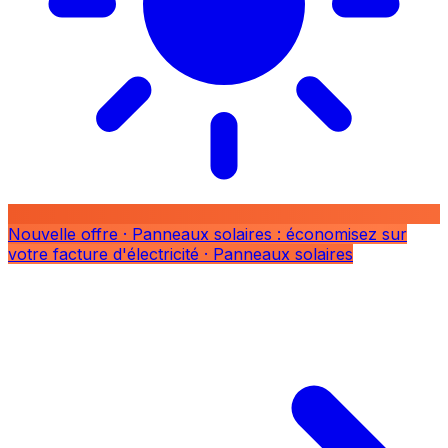
Nouvelle offre
· Panneaux solaires : économisez sur
votre facture d'électricité
· Panneaux solaires