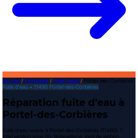
Accueil
/
Plomberie
/
Fuite d'eau
/
Portel-des-Corbières
Fuite d'eau • 11490 Portel-des-Corbières
Réparation fuite d'eau à
Portel-des-Corbières
Fuite d'eau visible à Portel-des-Corbières (11490) ?
Intervention sous 6h. Robinetterie, joint de siphon,