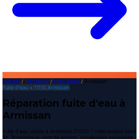
Accueil
/
Plomberie
/
Fuite d'eau
/
Armissan
Fuite d'eau • 11110 Armissan
Réparation fuite d'eau à
Armissan
Fuite d'eau visible à Armissan (11110) ? Intervention sous
5h. Robinetterie, joint de siphon, canalisation apparente.