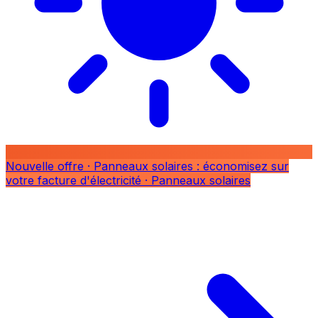
Nouvelle offre
· Panneaux solaires : économisez sur
votre facture d'électricité
· Panneaux solaires