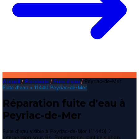
Accueil
/
Plomberie
/
Fuite d'eau
/
Peyriac-de-Mer
Fuite d'eau • 11440 Peyriac-de-Mer
Réparation fuite d'eau à
Peyriac-de-Mer
Fuite d'eau visible à Peyriac-de-Mer (11440) ?
Intervention sous 6h. Robinetterie, joint de siphon,