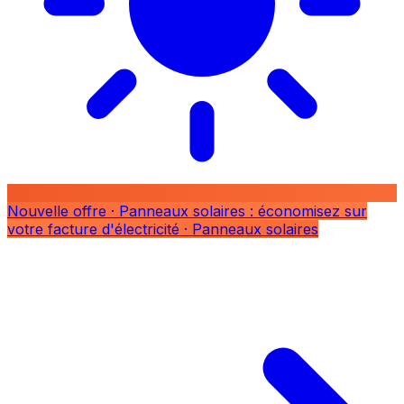
Nouvelle offre
· Panneaux solaires : économisez sur
votre facture d'électricité
· Panneaux solaires